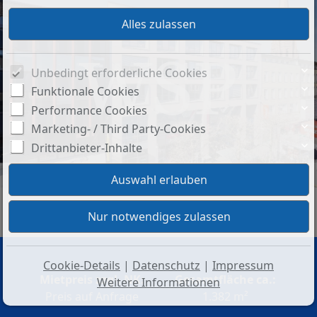
Unbedingt erforderliche Cookies
Funktionale Cookies
Performance Cookies
Marketing- / Third Party-Cookies
Drittanbieter-Inhalte
Außenansicht
Cookie-Details
|
Datenschutz
|
Impressum
Mietpreis zzgl. NK:
Gesamtfläche ca.:
Weitere Informationen
Preis auf Anfrage
1.382 m²