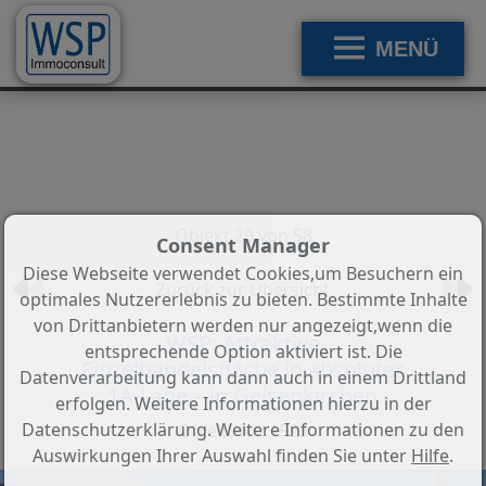
MENÜ
Objekt 29 von 58
Consent Manager
Diese Webseite verwendet Cookies,um Besuchern ein
Zurück zur Übersicht
optimales Nutzererlebnis zu bieten. Bestimmte Inhalte
von Drittanbietern werden nur angezeigt,wenn die
WSP: Attraktive
entsprechende Option aktiviert ist. Die
Einzelhandelsfläche in absoluter
Datenverarbeitung kann dann auch in einem Drittland
1A-Lage – in Gelsenkirchen
erfolgen. Weitere Informationen hierzu in der
Datenschutzerklärung. Weitere Informationen zu den
Objekt-Nr.: 1523
Auswirkungen Ihrer Auswahl finden Sie unter
Hilfe
.