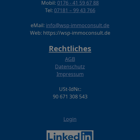
Mobil:
0176 - 41 59 67 88
Tel:
07181 – 99 43 766
eMail:
info@wsp-immoconsult.de
Web: https://wsp-immoconsult.de
Rechtliches
AGB
Datenschutz
Impressum
USt-IdNr.:
90 671 308 543
Login